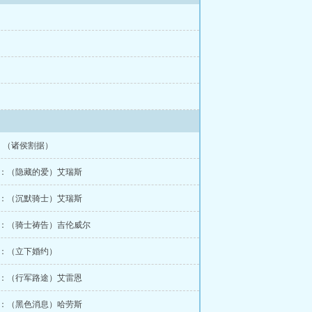
：（诸侯割据）
章：（隐藏的爱）艾瑞斯
章：（沉默骑士）艾瑞斯
章：（骑士祷告）吉伦威尔
章：（立下婚约）
章：（行军路途）艾雷恩
章：（黑色消息）哈劳斯