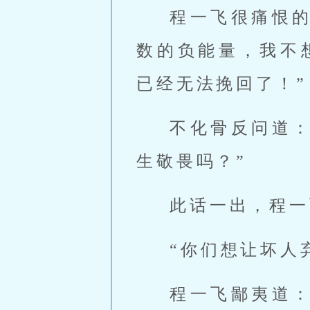
程一飞很痛恨
数的负能量，我不
已经无法挽回了！”
不化骨反问道
生敬畏吗？”
此话一出，程一
“你们想让坏人
程一飞鄙夷道