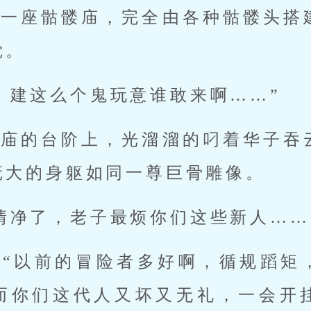
有一座骷髅庙，完全由各种骷髅头搭
觉。
，建这么个鬼玩意谁敢来啊……”
髅庙的台阶上，光溜溜的叼着华子吞
庞大的身躯如同一尊巨骨雕像。
清净了，老子最烦你们这些新人……
：“以前的冒险者多好啊，循规蹈矩
而你们这代人又坏又无礼，一会开