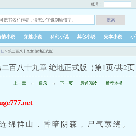
账号：
搜索
言情小说
穿越小说
科幻小说
其它小说
完本小说
小
斩仙
> 第二百八十九章 绝地正式版
第二百八十九章 绝地正式版（第1页/共2页
上一章
←
目录
→
下一页
最近阅读
推荐本书
777.net
连绵群山，昏暗阴森，尸气萦绕。