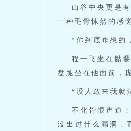
山谷中央更是
一种毛骨悚然的感
“你到底咋想的
程一飞坐在骷
盘腿坐在他面前，
“没人敢来我就
不化骨恨声道
没出过什么漏洞，