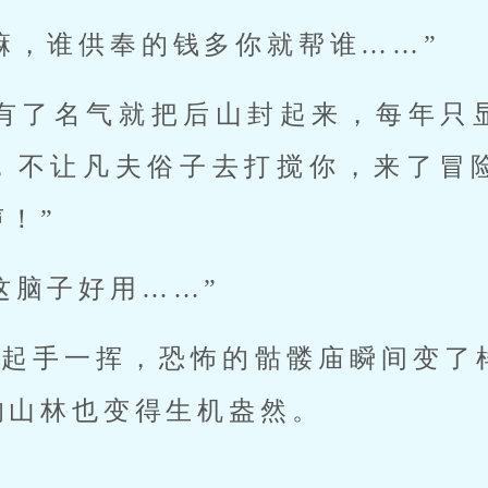
嘛，谁供奉的钱多你就帮谁……”
“有了名气就把后山封起来，每年只
，不让凡夫俗子去打搅你，来了冒
！”
这脑子好用……”
抬起手一挥，恐怖的骷髅庙瞬间变了
的山林也变得生机盎然。