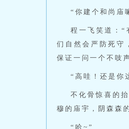
“你建个和尚庙
程一飞笑道：
们自然会严防死守
保证一问一个不吱声
“高哇！还是你
不化骨惊喜的
穆的庙宇，阴森森
“哈~”