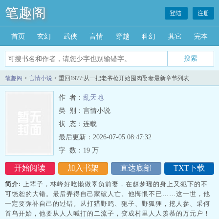
笔趣阁
登陆
注册
首页
玄幻
武侠
言情
穿越
科幻
其它
完本
搜索
笔趣阁
>
言情小说
> 重回1977:从一把老爷枪开始囤肉娶妻最新章节列表
作 者：
乱天地
类 别：言情小说
状 态：连载
最后更新：2026-07-05 08:47:32
字 数：
19 万
开始阅读
加入书架
直达底部
TXT下载
简介:
上辈子，林峰好吃懒做辜负前妻，在赵梦瑶的身上又犯下的不
可饶恕的大错。最后弄得自己家破人亡。他悔恨不已……这一世，他
一定要弥补自己的过错。从打猎野鸡、狍子、野狐狸，挖人参、采何
首乌开始，他要从人人喊打的二流子，变成村里人人羡慕的万元户！