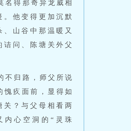
莫名得那奇异龙威相
疑。他变得更加沉默
杀、山谷中那温暖又
的诘问、陈塘关外父
的不归路，师父所说
的愧疚面前，显得如
塘关？与父母相看两
又内心空洞的“灵珠