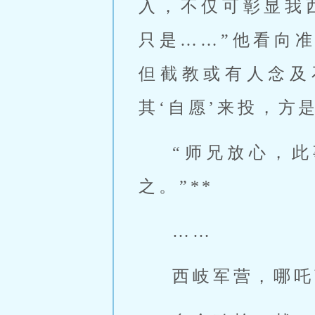
入，不仅可彰显我
只是……”他看向
但截教或有人念及
其‘自愿’来投，方是
“师兄放心，
之。”**
……
西岐军营，哪吒