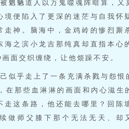
，被魍魉道人以万鬼噬魂阵暗算，又
心境便陷入了更深的迷茫与自我怀
常走神。脑海中，金鸡岭的惨烈厮
东海之滨小龙吉那纯真却直指本心
种画面交织缠绕，让他烦躁不安。
自己似乎走上了一条充满杀戮与怨恨
德”，在那些血淋淋的画面和内心滋生
不走这条路，他还能去哪里？回陈
续做师父膝下那个无法无天、却