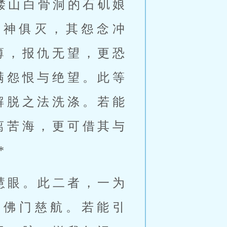
髅山白骨洞的石矶娘
形神俱灭，其怨念冲
薄，报仇无望，更恐
满怨恨与绝望。此等
解脱之法洗涤。若能
离苦海，更可借其与
*
慧眼。此二者，一为
我佛门慈航。若能引