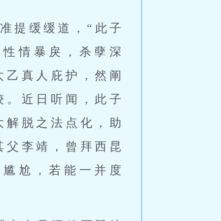
准提缓缓道，“此子
其性情暴戾，杀孽深
太乙真人庇护，然阐
较。近日听闻，此子
大解脱之法点化，助
其父李靖，曾拜西昆
境尴尬，若能一并度