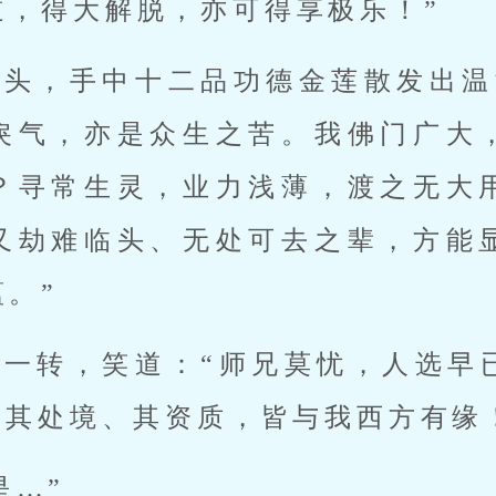
道，得大解脱，亦可得享极乐！”
点头，手中十二品功德金莲散发出温
戾气，亦是众生之苦。我佛门广大
？寻常生灵，业力浅薄，渡之无大
又劫难临头、无处可去之辈，方能
。”
珠一转，笑道：“师兄莫忧，人选早
，其处境、其资质，皆与我西方有缘
是…”