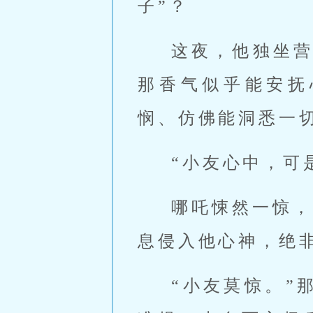
子”？
这夜，他独坐
那香气似乎能安抚
悯、仿佛能洞悉一
“小友心中，可
哪吒悚然一惊，
息侵入他心神，绝
“小友莫惊。”