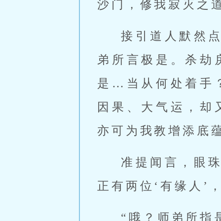
沙门，修我寂灭之
接引道人默然
弟所言极是。杀劫
是…当从何处着手
因果、大气运，却
亦可为我教增添底蕴
准提闻言，眼
正有两位‘有缘人’
“哦？师弟所指