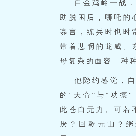
自金鸡岭一战
助脱困后，哪吒的
寡言，练兵时也时
带着悲悯的龙威、
母复杂的面容…种
他隐约感觉，
的“天命”与“功
此苍白无力。可若
厌？回乾元山？继