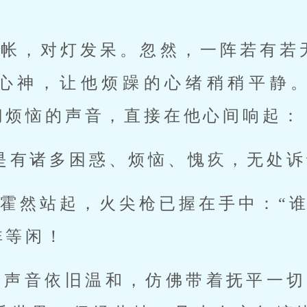
营帐，对灯发呆。忽然，一阵若有若
心神，让他烦躁的心绪稍稍平静
切烦恼的声音，直接在他心间响起：
是有诸多困惑、烦恼、愧疚，无处诉
霍然站起，火尖枪已握在手中：“谁
非等闲！
那声音依旧温和，仿佛带着抚平一切