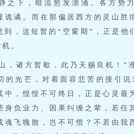
静之下，暗流愈发汹涌。各方势
显诡谲。而在那偏居西方的灵山胜
觉到，这短暂的“空窗期”，正是他
时机。
封山，诸方暂歇，此乃天赐良机！”
切的光芒，对着面容悲苦的接引说
其中，惶惶不可终日，正是心灵最
些身负业力、因果纠缠之辈，若任
或魂飞魄散，岂不可惜？不若由我