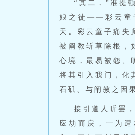
“其二，”准提
娘之徒——彩云童
天。彩云童子痛失
被阐教斩草除根，
心境，最易被怨、
将其引入我门，化
石矶、与阐教之因果
接引道人听罢
应劫而戾，一为遭