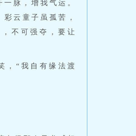
开一脉，增我气运。
；彩云童子虽孤苦，
妙，不可强夺，要让
笑，“我自有缘法渡