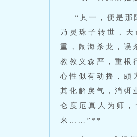
“其一，便是那
乃灵珠子转世，天
重，闹海杀龙，误
教教义森严，重根
心性似有动摇，颇
其化解戾气，消弭
仑度厄真人为师，
来……”**