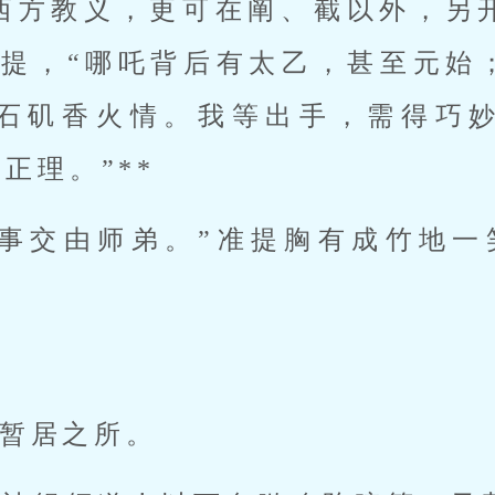
西方教义，更可在阐、截以外，另
准提，“哪吒背后有太乙，甚至元始
石矶香火情。我等出手，需得巧
正理。”**
此事交由师弟。”准提胸有成竹地一
暂居之所。