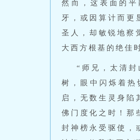
然而，这表面的平
牙，或因算计而更
圣人，却敏锐地察
大西方根基的绝佳
“师兄，太清
树，眼中闪烁着热
启，无数生灵身陷
佛门度化之时！那
封神榜永受驱使，