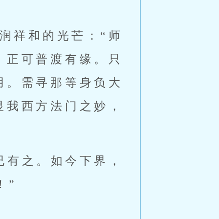
润祥和的光芒：“师
，正可普渡有缘。只
用。需寻那等身负大
显我西方法门之妙，
已有之。如今下界，
！”