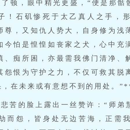
顿了顿，眼中精光更盛，“便是那骷
子！石矶惨死于太乙真人之手，
师尊，又知仇人势大，自身修为浅
如今怕是惶惶如丧家之犬，心中充
嗔、痴所困，亦最需我佛门清净、
其怨恨为守护之力，不仅可救其脱
，在未来或有意想不到的用处。”*
，悲苦的脸上露出一丝赞许：“师弟
劫而怨，皆身处无边苦海，正需