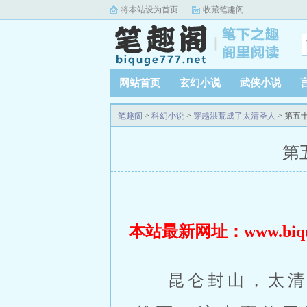
将本站设为首页
收藏笔趣阁
网站首页
玄幻小说
武侠小说
笔趣阁
>
科幻小说
>
穿越洪荒成了太清圣人
> 第五
第
本站最新网址：www.biquge
昆仑封山，太