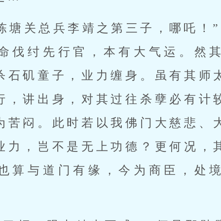
陈塘关总兵李靖之第三子，哪吒！”
命伐纣先行官，本有大气运。然
杀石矶童子，业力缠身。虽有其师
行，讲出身，对其过往杀孽必有计
为苦闷。此时若以我佛门大慈悲、
业力，岂不是无上功德？更何况，
也算与道门有缘，今为商臣，处