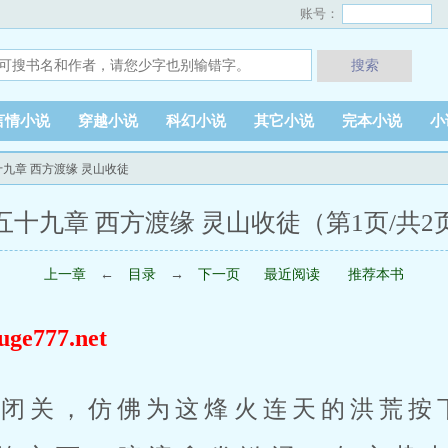
账号：
搜索
言情小说
穿越小说
科幻小说
其它小说
完本小说
小
十九章 西方渡缘 灵山收徒
五十九章 西方渡缘 灵山收徒（第1页/共2
上一章
←
目录
→
下一页
最近阅读
推荐本书
777.net
清闭关，仿佛为这烽火连天的洪荒按