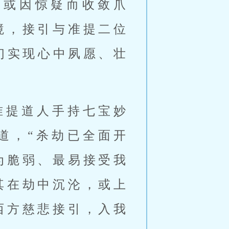
力或因惊疑而收敛爪
境，接引与准提二位
们实现心中夙愿、壮
准提道人手持七宝妙
道，“杀劫已全面开
为脆弱、最易接受我
其在劫中沉沦，或上
西方慈悲接引，入我