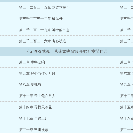
第三千二百三十五章 器道本源丹
第三千
第三千二百三十二章 破煞丹
第三千
第三千二百二十九章 神帝的气息
第三千
第三千二百二十六章 毒心被吃
第三千
《无敌双武魂：从未婚妻背叛开始》章节目录
第二章 半年之约
第三章 
第五章 好心当作驴肝肺
第六章
第八章 测魂塔
第九章 
第十一章 云儿危在旦夕
第十二
第十四章 寻找天冰花
第十五章
第十七章 再遇王川
第十八章
第二十章 王川被杀
第二十