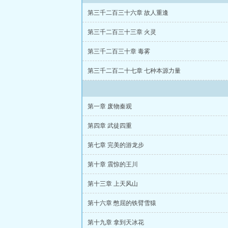
第三千二百三十六章 故人重逢
第三千二百三十三章 火灵
第三千二百三十章 毒雾
第三千二百二十七章 七种本源力量
第一章 废物秦观
第四章 武徒四重
第七章 完美的游龙步
第十章 震惊的王川
第十三章 上天风山
第十六章 憋屈的铁臂雪猿
第十九章 拿到天冰花