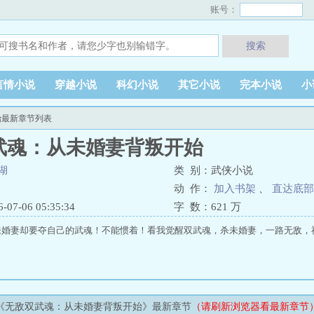
账号：
搜索
言情小说
穿越小说
科幻小说
其它小说
完本小说
小
始最新章节列表
武魂：从未婚妻背叛开始
湖
类 别：武侠小说
动 作：
加入书架
、
直达底部
7-06 05:35:34
字 数：
621 万
未婚妻却要夺自己的武魂！不能惯着！看我觉醒双武魂，杀未婚妻，一路无敌，
《无敌双武魂：从未婚妻背叛开始》最新章节
（请刷新浏览器看最新章节