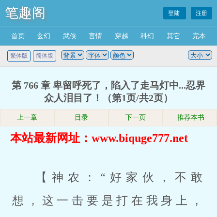
笔趣阁
登陆
注册
首页
玄幻
武侠
言情
穿越
科幻
其它
完本
繁体版
简体版
第 766 章 卑留呼死了，陷入了走马灯中...忍界
众人泪目了！（第1页/共2页）
上一章
目录
下一页
推荐本书
本站最新网址：www.biquge777.net
【神农：“好家伙，不敢
想，这一击要是打在我身上，