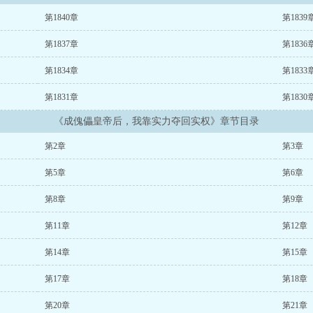
第1840章
第1839
第1837章
第1836
第1834章
第1833
第1831章
第1830
《成傀儡皇帝后，我靠实力夺回实权》章节目录
第2章
第3章
第5章
第6章
第8章
第9章
第11章
第12章
第14章
第15章
第17章
第18章
第20章
第21章