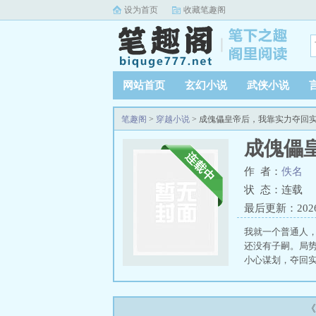
设为首页
收藏笔趣阁
网站首页
玄幻小说
武侠小说
笔趣阁
>
穿越小说
> 成傀儡皇帝后，我靠实力夺回
成傀儡
作 者：
佚名
状 态：连载
最后更新：2026-0
我就一个普通人
还没有子嗣。局
小心谋划，夺回
《