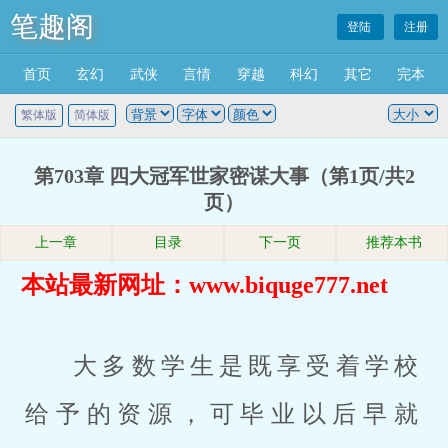
笔趣阁
登陆
注册
首页
玄幻
武侠
言情
穿越
科幻
其它
完本
繁体版
简体版
第703章 四大冠军世家密谋大事（第1页/共2
页）
上一章
目录
下一页
推荐本书
本站最新网址：www.biquge777.net
大多数学生是既享受着学校
给予的资源，可毕业以后早就