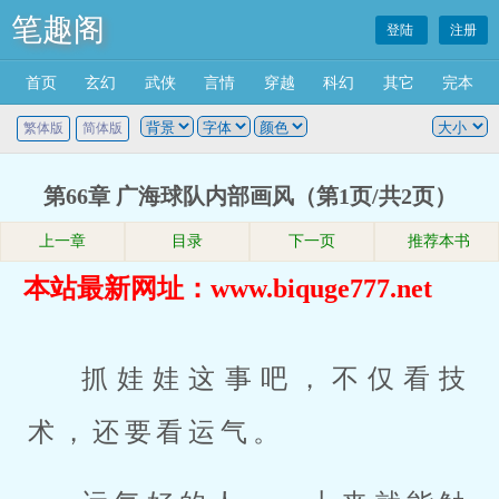
笔趣阁
登陆
注册
首页
玄幻
武侠
言情
穿越
科幻
其它
完本
繁体版
简体版
第66章 广海球队内部画风（第1页/共2页）
上一章
目录
下一页
推荐本书
本站最新网址：www.biquge777.net
抓娃娃这事吧，不仅看技
术，还要看运气。