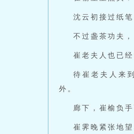
沈云初接过纸笔
不过盏茶功夫，
崔老夫人也已经
待崔老夫人来
外。
廊下，崔榆负手
崔霁晚紧张地望