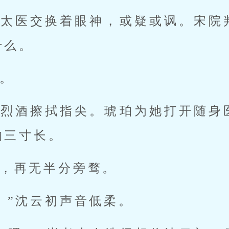
位太医交换着眼神，或疑或讽。宋院
什么。
。
用烈酒擦拭指尖。琥珀为她打开随身
约三寸长。
，再无半分旁骛。
。”沈云初声音低柔。