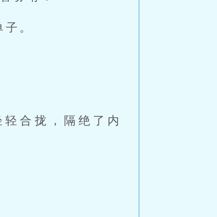
单子。
轻轻合拢，隔绝了内