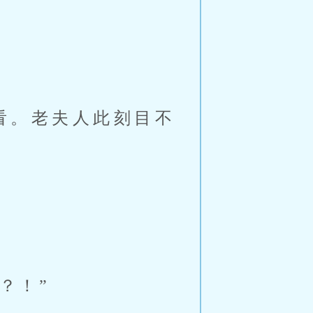
看。老夫人此刻目不
。
？！”