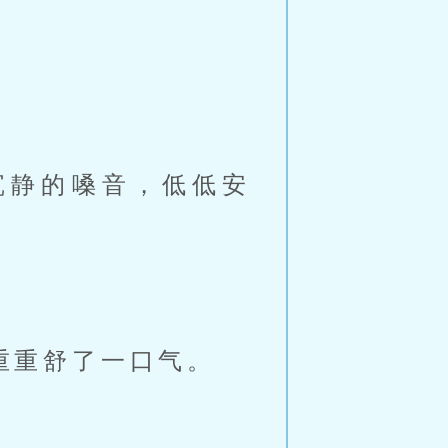
沉静的嗓音，低低安
重重舒了一口气。
。