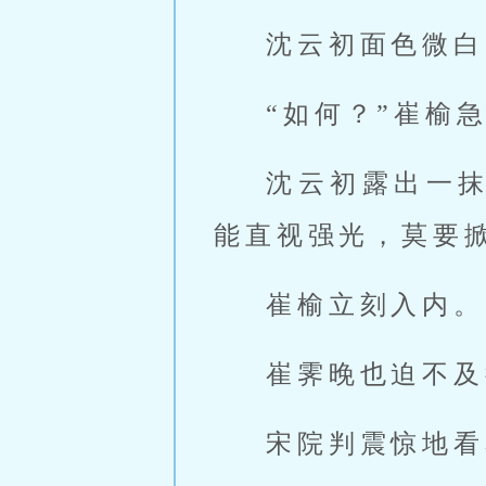
沈云初面色微白
“如何？”崔榆
沈云初露出一
能直视强光，莫要
崔榆立刻入内。
崔霁晚也迫不及
宋院判震惊地看