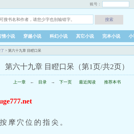
账号：
搜索
言情小说
穿越小说
科幻小说
其它小说
完本小说
小
控了
> 第六十九章 目瞪口呆
第六十九章 目瞪口呆（第1页/共2页）
上一章
←
目录
→
下一页
最近阅读
推荐本书
777.net
按摩穴位的指尖。