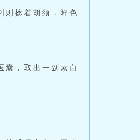
判则捻着胡须，眸色
医囊，取出一副素白