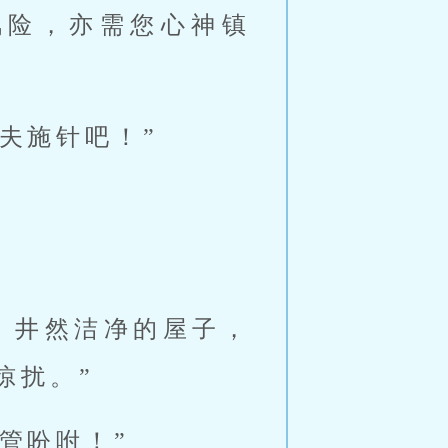
风险，亦需您心神镇
夫施针吧！”
，井然洁净的屋子，
惊扰。”
管吩咐！”