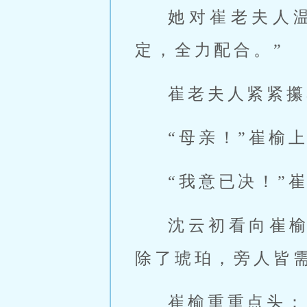
她对崔老夫人
定，全力配合。”
崔老夫人紧紧攥
“母亲！”崔榆
“我意已决！”
沈云初看向崔
除了琥珀，旁人皆
崔榆重重点头：