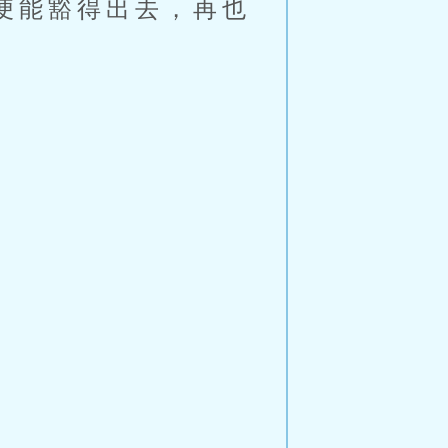
便能豁得出去，再也
。