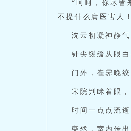
“呵呵，你尽管
不提什么庸医害人
沈云初凝神静气
针尖缓缓从眼白
门外，崔霁晚绞
宋院判眯着眼，
时间一点点流逝
突然，室内传出