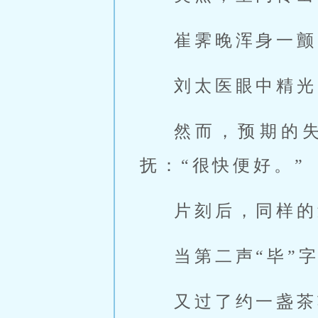
崔霁晚浑身一颤
刘太医眼中精光
然而，预期的
抚：“很快便好。”
片刻后，同样的
当第二声“毕”
又过了约一盏茶