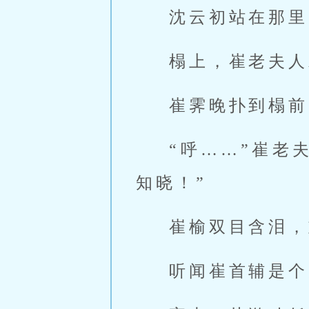
沈云初站在那里
榻上，崔老夫人
崔霁晚扑到榻前
“呼……”崔老
知晓！”
崔榆双目含泪，
听闻崔首辅是个