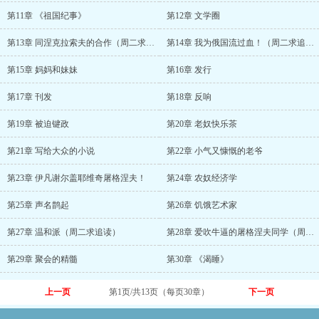
第11章 《祖国纪事》
第12章 文学圈
第13章 同涅克拉索夫的合作（周二求追读！）
第14章 我为俄国流过血！（周二求追读！）
第15章 妈妈和妹妹
第16章 发行
第17章 刊发
第18章 反响
第19章 被迫键政
第20章 老奴快乐茶
第21章 写给大众的小说
第22章 小气又慷慨的老爷
第23章 伊凡谢尔盖耶维奇屠格涅夫！
第24章 农奴经济学
第25章 声名鹊起
第26章 饥饿艺术家
第27章 温和派（周二求追读）
第28章 爱吹牛逼的屠格涅夫同学（周二求追读
第29章 聚会的精髓
第30章 《渴睡》
上一页
第1页/共13页（每页30章）
下一页
第0-30章