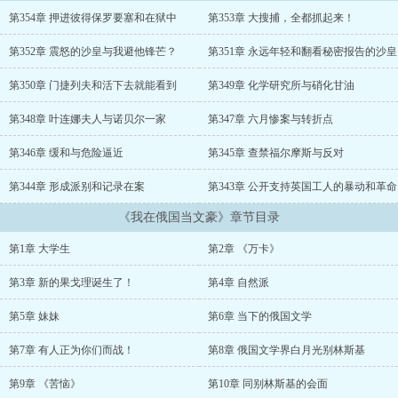
第354章 押进彼得保罗要塞和在狱中
第353章 大搜捕，全都抓起来！
第352章 震怒的沙皇与我避他锋芒？
第351章 永远年轻和翻看秘密报告的沙皇
第350章 门捷列夫和活下去就能看到
第349章 化学研究所与硝化甘油
第348章 叶连娜夫人与诺贝尔一家
第347章 六月惨案与转折点
第346章 缓和与危险逼近
第345章 查禁福尔摩斯与反对
第344章 形成派别和记录在案
第343章 公开支持英国工人的暴动和革命
《我在俄国当文豪》章节目录
第1章 大学生
第2章 《万卡》
第3章 新的果戈理诞生了！
第4章 自然派
第5章 妹妹
第6章 当下的俄国文学
第7章 有人正为你们而战！
第8章 俄国文学界白月光别林斯基
第9章 《苦恼》
第10章 同别林斯基的会面