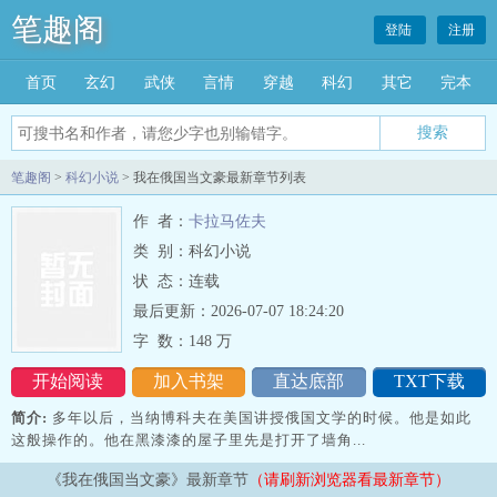
笔趣阁
登陆
注册
首页
玄幻
武侠
言情
穿越
科幻
其它
完本
搜索
笔趣阁
>
科幻小说
> 我在俄国当文豪最新章节列表
作 者：
卡拉马佐夫
类 别：科幻小说
状 态：连载
最后更新：2026-07-07 18:24:20
字 数：
148 万
开始阅读
加入书架
直达底部
TXT下载
简介:
多年以后，当纳博科夫在美国讲授俄国文学的时候。他是如此
这般操作的。他在黑漆漆的屋子里先是打开了墙角...
《我在俄国当文豪》最新章节
（请刷新浏览器看最新章节）