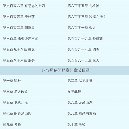
第六百零六章 有意思的东西
第六百零五章 九柱神
第六百零四章 美杜莎
第六百零三章 沙漠之神？
第六百零二章 阴阳界
第六百零一章 救人
第六百章 擒虫还差不多
第五百九十九章 外祖婆
第五百九十八章 擒龙
第五百九十七章 调查
第五百八十六章 瓜分
第五百八十五章 猛人
《749局秘闻档案》章节目录
第一章 留种
第二章 胎记纹身
第三章 逆天改命
女灵战蛟
第五章 龙脉之炁
第六章 龙岭山湖
第七章 胡姓涂山氏
第八章 熟悉的古画
第九章 考验
第十章 考验