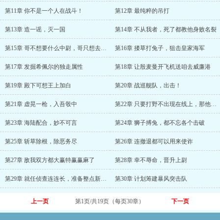
第11章 你不是一个人在战斗！
第12章 最纯粹的吊打
第13章 造一谣，灭一国
第14章 不从我者，死了都教他身败名裂
第15章 哥不想要什么中尉，哥只想去码头整点
第16章 搂草打兔子，狙击皇家海军
第17章 发掘希佩尔的独走属性
第18章 让殷麦曼开飞机送咱去威廉港
第19章 殿下可想王上加白
第20章 战巡舰队，出击！
第21章 虚晃一枪，入吾彀中
第22章 只要打野不出现在线上，那他就可以出
第23章 海陆配合，妙不可言
第24章 狮子搏兔，都不忘各个击破
第25章 斩草除根，除恶务尽
第26章 连撤退都可以用来使诈
第27章 敌我双方都大赢特赢赢麻了
第28章 幸不辱命，晋升上尉
第29章 就任侦查连连长，准备整点新玩意
第30章 计划筹建暴风突击队
上一页
第1页/共19页（每页30章）
下一页
第0-30章