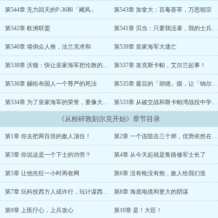
第544章 无力回天的P-36和「飓风」
第543章 加拿大：百毒荟萃，万恶朝宗
第542章 欧洲联盟
第541章 贝当：只要我活著，我的士兵就永远只需要保家卫国，不需要进攻
第540章 墙倒众人推，法兰克求和
第539章 皇家海军大逃亡
第538章 沃顿：快让皇家海军把伦敦的黄金运去加拿大
第537章 攻克斯卡帕，艾尔兰起事！
第536章 赐给布国人一个尊严的死法
第535章 最后的「胡德」级，让「纳尔逊号」求仁得仁
第534章 为了皇家海军的荣誉，要像大和号一样特攻
第533章 从破交战和斯卡帕湾战役中学到的教训
《从粉碎敦刻尔克开始》章节目录
第1章 你去把两百倍的敌人顶住！
第2章 一个连阻击三个师，优势依然在我！
第3章 你说这是一个下士的功劳？
第4章 从今天起就是鲁路修军士长了
第5章 让他先狂一小时再收网
第6章 没有枪没有炮，敌人给我们造
第7章 玩科技西方人或许行，玩计谋西方人就
第8章 海底电缆和更大的阴谋
第9章 上医疗心，上兵攻心
第10章 是！大臣！