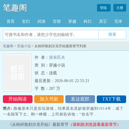
笔趣阁
登陆
注册
首页
玄幻
武侠
言情
穿越
科幻
其它
完本
搜索
笔趣阁
>
穿越小说
> 从粉碎敦刻尔克开始最新章节列表
作 者：
浙东匹夫
类 别：穿越小说
状 态：连载
最后更新：2026-06-01 22:55:21
字 数：
287 万
开始阅读
加入书架
直达底部
TXT下载
简介:
路修原本只是在玩游戏，结果莫名其妙就穿越到1914年，成了
一名陆军下士。刚一睁眼，上司就告诉他：“你去守...
《从粉碎敦刻尔克开始》最新章节
（请刷新浏览器看最新章节）