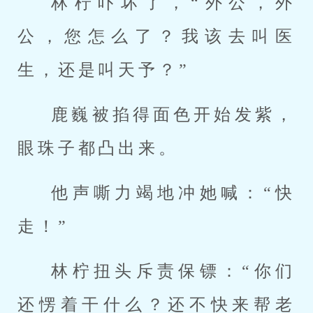
林柠吓坏了，“外公，外
公，您怎么了？我该去叫医
生，还是叫天予？”
鹿巍被掐得面色开始发紫，
眼珠子都凸出来。
他声嘶力竭地冲她喊：“快
走！”
林柠扭头斥责保镖：“你们
还愣着干什么？还不快来帮老