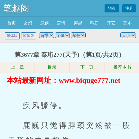
笔趣阁
登陆
注册
首页
玄幻
武侠
言情
穿越
科幻
其它
完本
繁体版
简体版
第3677章 秦珩277(天予)（第1页/共2页）
上一章
目录
下一页
推荐本书
本站最新网址：www.biquge777.net
疾风骤停。
鹿巍只觉得脖颈突然被一股