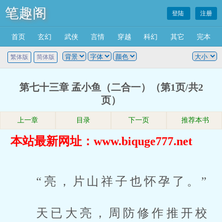
笔趣阁
登陆
注册
首页
玄幻
武侠
言情
穿越
科幻
其它
完本
繁体版
简体版
第七十三章 孟小鱼（二合一）（第1页/共2
页）
上一章
目录
下一页
推荐本书
本站最新网址：www.biquge777.net
“亮，片山祥子也怀孕了。”
天已大亮，周防修作推开校