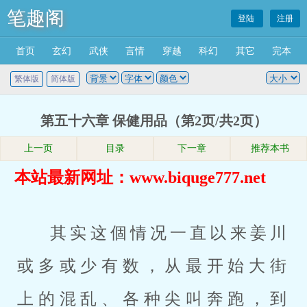
笔趣阁
登陆
注册
首页
玄幻
武侠
言情
穿越
科幻
其它
完本
繁体版
简体版
第五十六章 保健用品（第2页/共2页）
上一页
目录
下一章
推荐本书
本站最新网址：www.biquge777.net
其实这個情况一直以来姜川
或多或少有数，从最开始大街
上的混乱、各种尖叫奔跑，到