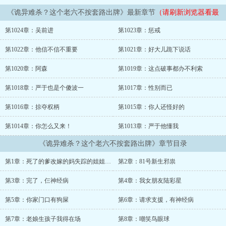
《诡异难杀？这个老六不按套路出牌》最新章节
（请刷新浏览器看最
新章节）
第1024章：吴前进
第1023章：惩戒
第1022章：他信不信不重要
第1021章：好大儿跪下说话
第1020章：阿森
第1019章：这点破事都办不利索
第1018章：严于也是个傻波一
第1017章：性别而已
第1016章：掠夺权柄
第1015章：你人还怪好的
第1014章：你怎么又来！
第1013章：严于他懂我
《诡异难杀？这个老六不按套路出牌》章节目录
第1章：死了的爹改嫁的妈失踪的姐姐破碎的他
第2章：81号新生邪祟
第3章：完了，仨神经病
第4章：我女朋友陆彩星
第5章：你家门口有狗屎
第6章：请求支援，有神经病
第7章：老娘生孩子我得在场
第8章：嘲笑鸟眼球