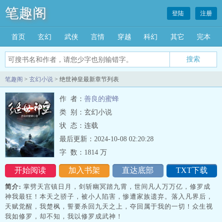
笔趣阁
登陆
注册
首页
玄幻
武侠
言情
穿越
科幻
其它
完本
搜索
笔趣阁
>
玄幻小说
> 绝世神皇最新章节列表
作 者：
善良的蜜蜂
类 别：玄幻小说
状 态：连载
最后更新：2024-10-08 02:20:28
字 数：
1814 万
开始阅读
加入书架
直达底部
TXT下载
简介:
掌劈天宫镇日月，剑斩幽冥踏九霄，世间凡人万万亿，修罗成
神我最狂！本天之骄子，被小人陷害，惨遭家族遗弃。落入凡界后，
天赋觉醒，我楚枫，誓要杀回九天之上，夺回属于我的一切！众生视
我如修罗，却不知，我以修罗成武神！