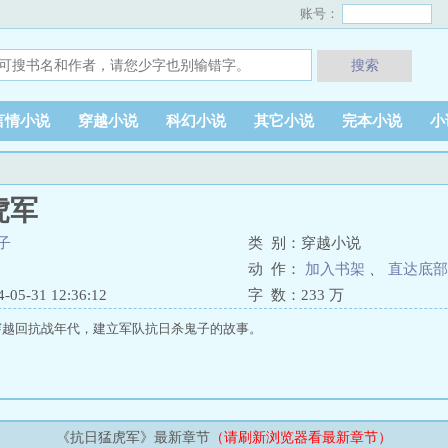
账号：
搜索
言情小说
穿越小说
科幻小说
其它小说
完本小说
小
虎军
子
类 别：穿越小说
动 作：
加入书架
、
直达底部
5-31 12:36:12
字 数：
233 万
穿越回抗战年代，建立军队抗日杀鬼子的故事。
《抗日猛虎军》最新章节
（请刷新浏览器看最新章节）