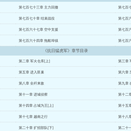
第七百七十三章 主力回撤
第七百
第七百七十章 结束战役
第七百
第七百六十七章 空中支援
第七百
第七百六十四章 拖船埠镇
第七百
《抗日猛虎军》章节目录
第二章 军火仓库[上]
第三章 
第五章 进入匪巢
第六章 
第八章 全歼来敌
第九章 
第十一章 进城侦察
第十二章
第十四章 占城为王[上]
第十五章
第十七章 越南之行
第十八章
第二十章 扩招部队[下]
第二十