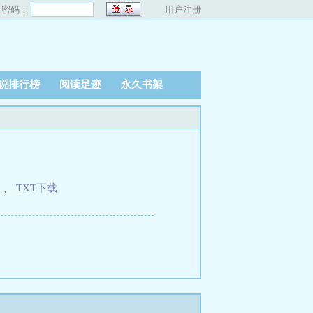
密码：
用户注册
说排行榜
阅读足迹
永久书架
、
TXT下载