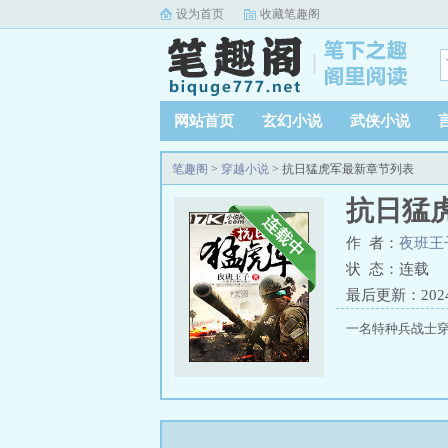
设为首页
收藏笔趣阁
网站首页
玄幻小说
武侠小说
笔趣阁
>
穿越小说
> 抗日猛虎军最新章节列表
抗日猛
作 者：
夜班王
状 态：连载
最后更新：2024-0
一名特种兵战士