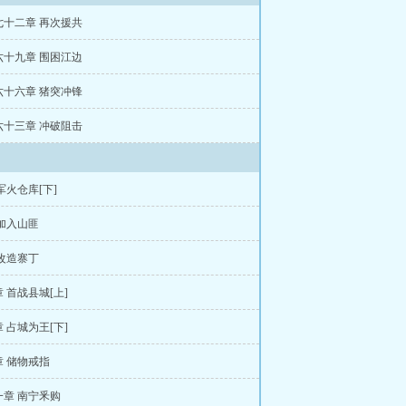
七十二章 再次援共
六十九章 围困江边
六十六章 猪突冲锋
六十三章 冲破阻击
军火仓库[下]
加入山匪
改造寨丁
 首战县城[上]
 占城为王[下]
 储物戒指
一章 南宁釆购