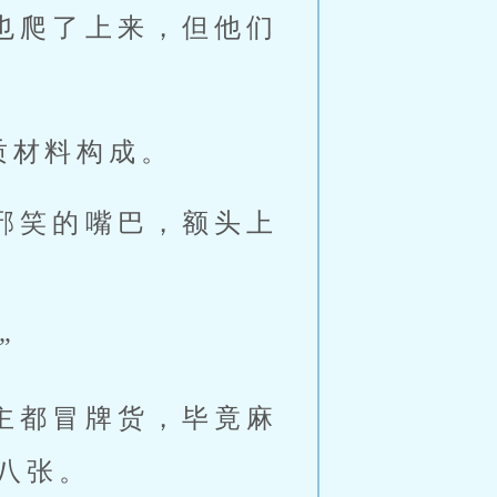
也爬了上来，但他们
。
质材料构成。
邪笑的嘴巴，额头上
”
主都冒牌货，毕竟麻
八张。