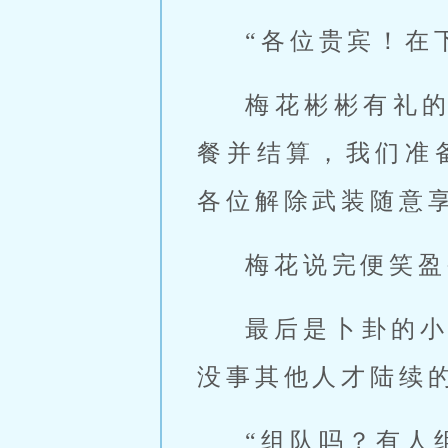
“各位贵宾！在
梅花彬彬有礼
餐并结算，我们准
各位解除武装随意享
梅花说完便笑盈
最后是卜卦的
没事其他人才陆续
“组队吗？有人