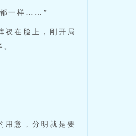
都一样……”
裤衩在脸上，刚开局
样。
的用意，分明就是要