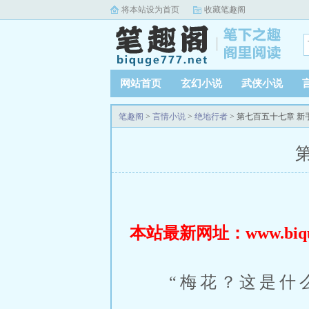
将本站设为首页
收藏笔趣阁
网站首页
玄幻小说
武侠小说
笔趣阁
>
言情小说
>
绝地行者
> 第七百五十七章 新
本站最新网址：www.biquge
“梅花？这是什