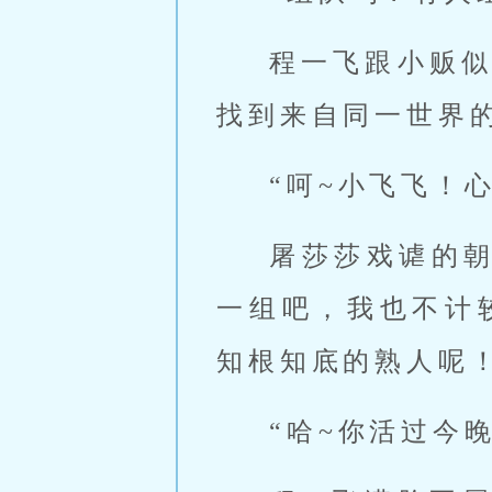
程一飞跟小贩
找到来自同一世界
“呵~小飞飞！
屠莎莎戏谑的
一组吧，我也不计
知根知底的熟人呢！
“哈~你活过今