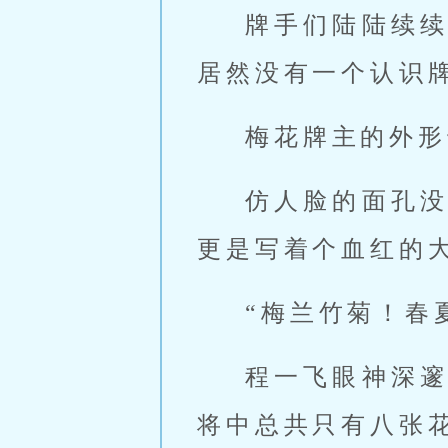
牌手们陆陆续
居然没有一个认识
梅花牌主的外形
仿人脸的面孔
更是写着个血红的
“梅兰竹菊！春
程一飞眼神深
将中总共只有八张