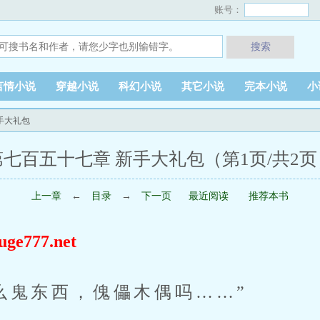
账号：
搜索
言情小说
穿越小说
科幻小说
其它小说
完本小说
小
手大礼包
第七百五十七章 新手大礼包（第1页/共2页
上一章
←
目录
→
下一页
最近阅读
推荐本书
777.net
么鬼东西，傀儡木偶吗……”