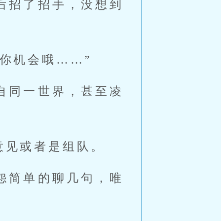
后招了招手，没想到
。
你机会哦……”
自同一世界，甚至凌
。
意见或者是组队。
怨简单的聊几句，唯