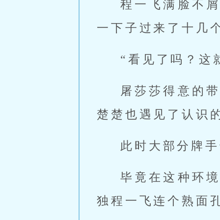
程一飞满脸不
一下子过来了十几
“看见了吗？这
屠莎莎得意的
楚楚也遇见了认识
此时大部分牌手
毕竟在这种环
独程一飞连个熟面