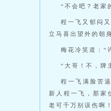
“不会吧？老家
程一飞又郁闷
立马喜出望外的朝
梅花冷笑道：“
“大哥！不，牌
程一飞满脸苦
新人程一飞，那家
老可千万别误伤啊！