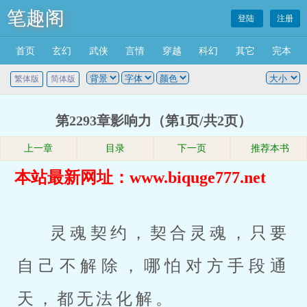
笔趣阁
登陆
注册
首页
玄幻
武侠
言情
穿越
科幻
其它
完本
繁体版
简体版
第2293章影响力（第1页/共2页）
上一章
目录
下一页
推荐本书
本站最新网址：www.biquge777.net
灵魂契约，契合灵魂，只要
自己不解除，哪怕对方手段通
天，都无法化解。