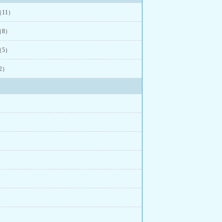
11）
8）
5）
2）