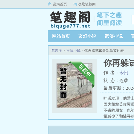
设为首页
收藏笔趣阁
网站首页
玄幻小说
武侠小说
笔趣阁
>
言情小说
> 你再躲试试最新章节列表
你再躲
作 者：
今闲
状 态：连载
最后更新：2024-0
叶遥发现，他爱
因为相貌英俊耀
不错的朋友，也
量减少了和陆寻