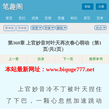
笔趣阁
登陆
注册
首页
玄幻
武侠
言情
穿越
科幻
其它
完本
繁体版
简体版
第360章 上官妙音对叶天再次春心萌动（第1
页/共2页）
上一章
目录
下一页
推荐本书
本站最新网址：www.biquge777.net
上官妙音冷不丁被叶天捏住
了下巴，一颗心忽然加速跳动