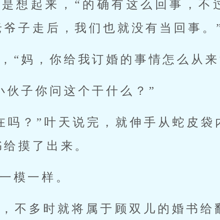
倒是想起来，“的确有这么回事，不
老爷子走后，我们也就没有当回事。
，“妈，你给我订婚的事情怎么从来
小伙子你问这个干什么？”
在吗？”叶天说完，就伸手从蛇皮袋
书给摸了出来。
一模一样。
来，不多时就将属于顾双儿的婚书给