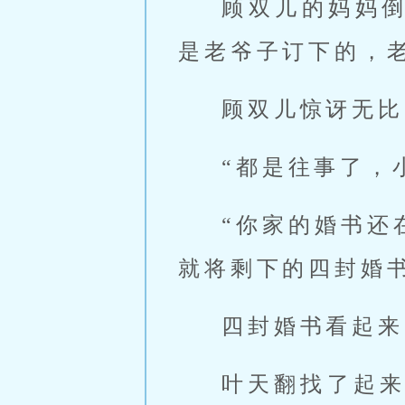
顾双儿的妈妈
是老爷子订下的，
顾双儿惊讶无比
“都是往事了，
“你家的婚书还
就将剩下的四封婚
四封婚书看起来
叶天翻找了起