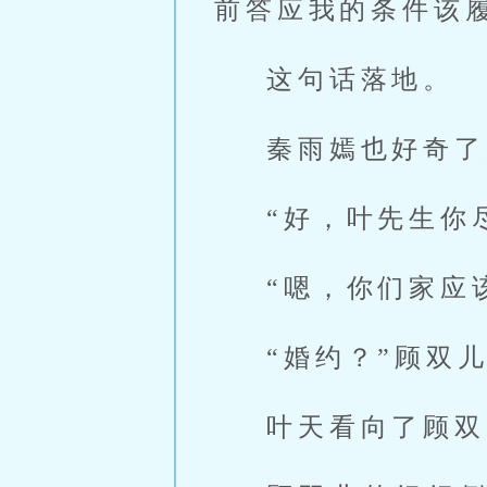
前答应我的条件该履
这句话落地。
秦雨嫣也好奇了
“好，叶先生你
“嗯，你们家应
“婚约？”顾双
叶天看向了顾双