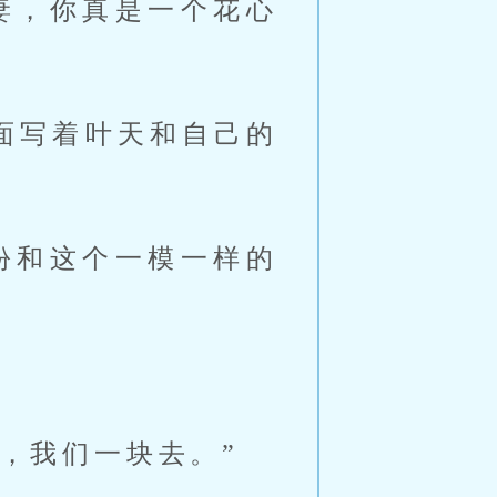
妻，你真是一个花心
面写着叶天和自己的
份和这个一模一样的
，我们一块去。”