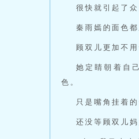
很快就引起了众
秦雨嫣的面色都
顾双儿更加不用
她定睛朝着自
色。
只是嘴角挂着的
还没等顾双儿妈