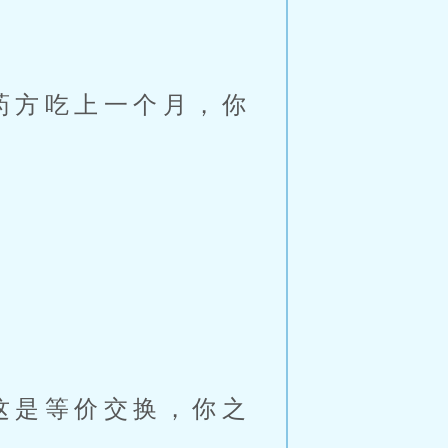
药方吃上一个月，你
这是等价交换，你之