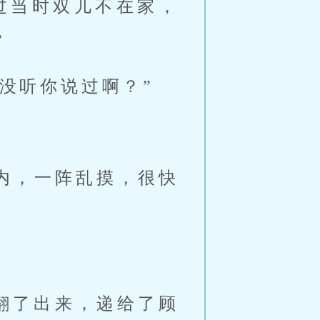
过当时双儿不在家，
”
没听你说过啊？”
内，一阵乱摸，很快
翻了出来，递给了顾