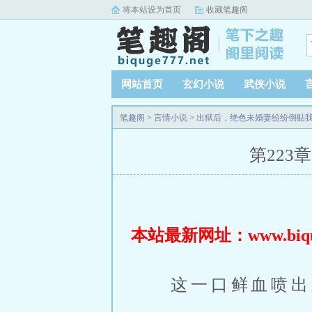
将本站设为首页
收藏笔趣阁
网站首页
玄幻小说
武侠小说
笔趣阁
>
言情小说
>
出狱后，绝色未婚妻纷纷倒贴
第223
本站最新网址：www.biquge
这一口鲜血喷出