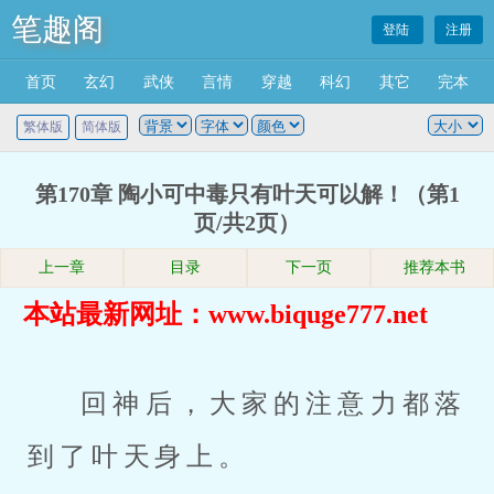
笔趣阁
登陆
注册
首页
玄幻
武侠
言情
穿越
科幻
其它
完本
繁体版
简体版
第170章 陶小可中毒只有叶天可以解！（第1
页/共2页）
上一章
目录
下一页
推荐本书
本站最新网址：www.biquge777.net
回神后，大家的注意力都落
到了叶天身上。