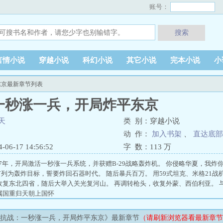
账号：
搜索
言情小说
穿越小说
科幻小说
其它小说
完本小说
小
东京最新章节列表
一秒涨一兵，开局炸平东京
天
类 别：穿越小说
动 作：
加入书架
、
直达底部
6-17 14:56:52
字 数：
113 万
37年，开局激活一秒涨一兵系统，并获赠B-29战略轰炸机。 你侵略华夏，我炸
列为轰炸目标，誓要炸回石器时代。 随后暴兵百万。 用59式坦克、米格21
收复东北四省，随后大举入关光复河山。 再调转枪头，收复外蒙、西伯利亚。 
属国重归天朝上国怀
抗战：一秒涨一兵，开局炸平东京》最新章节
（请刷新浏览器看最新章节