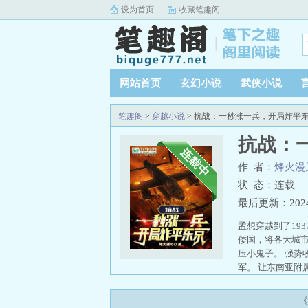
设为首页
收藏笔趣阁
网站首页
玄幻小说
武侠小说
笔趣阁
>
穿越小说
> 抗战：一秒涨一兵，开局炸平
抗战：
作 者：
烽火漫
状 态：连载
最后更新：2024-0
孟想穿越到了19
倭国，将各大城市
压小鬼子。 强势
军。 让东南亚附
《