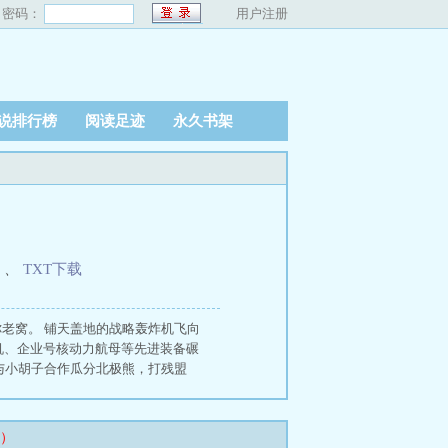
密码：
用户注册
说排行榜
阅读足迹
永久书架
、
TXT下载
你老窝。 铺天盖地的战略轰炸机飞向
战机、企业号核动力航母等先进装备碾
与小胡子合作瓜分北极熊，打残盟
）