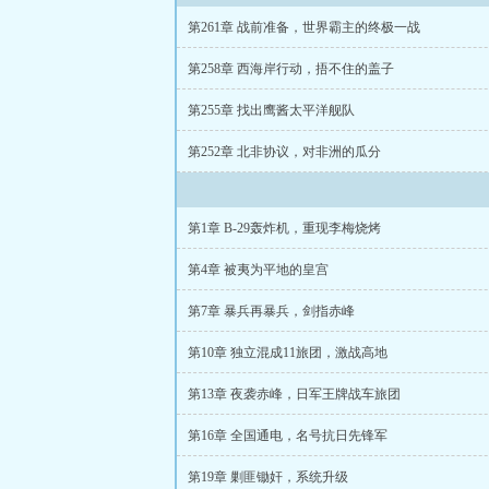
第261章 战前准备，世界霸主的终极一战
第258章 西海岸行动，捂不住的盖子
第255章 找出鹰酱太平洋舰队
第252章 北非协议，对非洲的瓜分
第1章 B-29轰炸机，重现李梅烧烤
第4章 被夷为平地的皇宫
第7章 暴兵再暴兵，剑指赤峰
第10章 独立混成11旅团，激战高地
第13章 夜袭赤峰，日军王牌战车旅团
第16章 全国通电，名号抗日先锋军
第19章 剿匪锄奸，系统升级