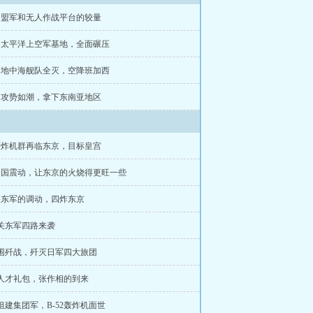
章 盟军和无人作战平台的较量
章 太平洋上空军基地，全面碾压
章 地中海舰队全灭，空降班加西
章 攻势如潮，拿下东南亚地区
 轰炸机群再临东京，目标皇宫
 全国震动，让东京的火烧得更旺一些
关东军的调动，四炸东京
 关东军四路来袭
 围歼战，歼灭日军四大旅团
 人才礼包，张作相的到来
 组建集团军，B-52轰炸机面世