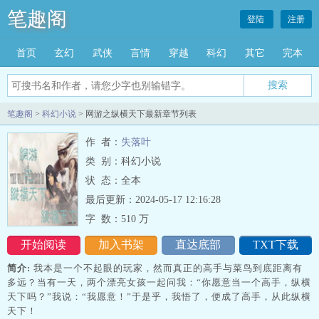
笔趣阁
登陆
注册
首页
玄幻
武侠
言情
穿越
科幻
其它
完本
搜索
笔趣阁
>
科幻小说
> 网游之纵横天下最新章节列表
作 者：
失落叶
类 别：科幻小说
状 态：全本
最后更新：2024-05-17 12:16:28
字 数：
510 万
开始阅读
加入书架
直达底部
TXT下载
简介:
我本是一个不起眼的玩家，然而真正的高手与菜鸟到底距离有
多远？当有一天，两个漂亮女孩一起问我：“你愿意当一个高手，纵横
天下吗？”我说：“我愿意！”于是乎，我悟了，便成了高手，从此纵横
天下！