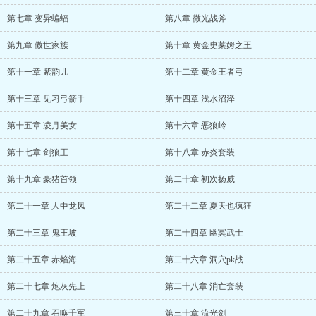
第七章 变异蝙蝠
第八章 微光战斧
第九章 傲世家族
第十章 黄金史莱姆之王
第十一章 紫韵儿
第十二章 黄金王者弓
第十三章 见习弓箭手
第十四章 浅水沼泽
第十五章 凌月美女
第十六章 恶狼岭
第十七章 剑狼王
第十八章 赤炎套装
第十九章 豪猪首领
第二十章 初次扬威
第二十一章 人中龙凤
第二十二章 夏天也疯狂
第二十三章 鬼王坡
第二十四章 幽冥武士
第二十五章 赤焰海
第二十六章 洞穴pk战
第二十七章 炮灰先上
第二十八章 消亡套装
第二十九章 召唤千军
第三十章 流光剑