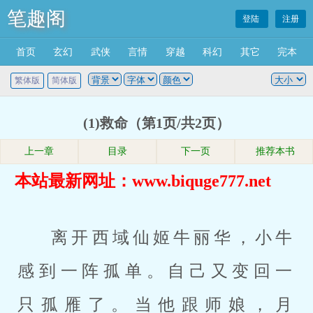
笔趣阁
登陆
注册
首页
玄幻
武侠
言情
穿越
科幻
其它
完本
繁体版
简体版
(1)救命（第1页/共2页）
上一章
目录
下一页
推荐本书
本站最新网址：www.biquge777.net
离开西域仙姬牛丽华，小牛
感到一阵孤单。自己又变回一
只孤雁了。当他跟师娘，月