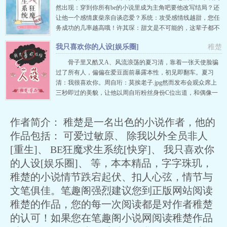
然出现：穿到你所有be的小说里成为主角吧要他改写结局？还
让他一个感情废柴亲自谈恋爱？系统：攻受感情线越甜，您任
务成功的几率越高哦！许其琛：甜文是不可能的，这辈子都不
可能的。系统：好的，宿主选择维持猝死状态不……许其琛：
我只喜欢你的人设[娱乐圈]
稚楚
我穿，我亲手做小甜饼【跪#是求生欲先动的手#许其琛：你真
的很像某个人……老攻：张嘴，吃糖。许其琛：你真的不
骨子里又酷又A、风流浪荡的夏习清，靠着一张天使脸骗
是……老攻：糖都堵不住你的…
过了所有人，偏偏在爱豆面前暴露本性，初见即翻车。夏习
清：我很喜欢你。周自珩：莫挨老子.jpg然而发布会观众席上
三秒即过的美貌，让他以周自珩粉丝身份C位出道，和偶像一
起上热搜，上真人秀，上……没错，就是你们想的那样。但和
夏习清想的不一样啊。原以为钓的是娱乐圈绝世Alpha，扒了
作者简介： 稚楚是一名出色的小说作者，他的
人设才知道是个纯情傲娇小学鸡。原以为拿的是我睡爱豆的剧
本，最后成了爱豆睡我…
作品包括： 可爱过敏原、 除我以外全员非人
[重生]、 BE狂魔求生系统[快穿]、 我只喜欢你
的人设[娱乐圈]、 等，本本精品，字字珠玑，
稚楚的小说情节跌宕起伏、扣人心弦，情节与
文笔俱佳。笔趣阁强烈建议您到正版网站阅读
稚楚的作品，您的每一次阅读都是对作者稚楚
的认可！如果您在笔趣阁小说网阅读稚楚作品