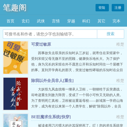
笔趣阁
登陆
注册
首页
玄幻
武侠
言情
穿越
科幻
其它
完本
搜索
可爱过敏原
稚楚
因事故失去双亲的乐知时从三岁起，就寄住在宋煜家中，
受到宋煜父母无微不至的照顾，健康快乐地长大。为了保护
他，身为兄长的宋煜在外不愿意公开和乐知时同住一个屋檐下
的事。直到开学典礼的那天，突发过敏性哮喘的乐知时在众目
睽睽之下倒地不起，演讲的宋煜冲下台去，众人才知晓他们的
除我以外全员非人[重生]
稚楚
关系。 …
大妖怪九凤血统唯一继承人卫桓，一朝牺牲于反突袭战，
却奇迹重生到敌方阵营，变成了一个弱小可怜又无助的人类。
为了查明死亡真相，卫桓被迫重返母校——妖域第一学府山海
大学，成为有史以来第一个人类学生，解锁“除我以外，全员
非人”的刺激校园副本。别的不说，卫桓最怕的就是自己前世
BE狂魔求生系统[快穿]
稚楚
克星，毕竟当年身负九重分身技能的他，每一次都能被这只金
乌识破真身。 …
被读者用刀片喂大的许其琛猝死了。叮！您的求生系统突